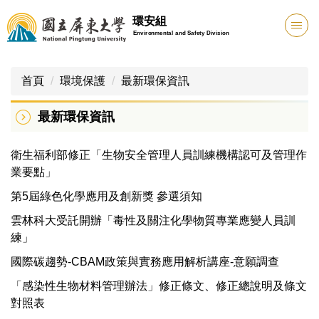
跳
環安組
到
Environmental and Safety Division
主
要
內
首頁
環境保護
最新環保資訊
容
區
最新環保資訊
衛生福利部修正「生物安全管理人員訓練機構認可及管理作
業要點」
第5屆綠色化學應用及創新獎 參選須知
雲林科大受託開辦「毒性及關注化學物質專業應變人員訓
練」
國際碳趨勢-CBAM政策與實務應用解析講座-意願調查
「感染性生物材料管理辦法」修正條文、修正總說明及條文
對照表