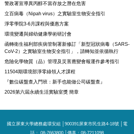
警政署宣導異丙醇不當存放之潛在危害
立百病毒（Nipah virus）之實驗室生物安全指引
淨零學院3-6月課程與優惠方案
環境變遷與婦幼健康學術研討會
函轉衛生福利部疾病管制署新修訂「新型冠狀病毒（SARS-
CoV-2）之實驗室生物安全指引」，請轉知並依循執行
危險化學物質（品）管理及災害應變會報運作參考指引
11504期環境部淨零綠領人才課程
『數位碳盤查入門班：新手也能做公司碳盤查』
2026第六屆永續生活實驗室獎 簡章
國立屏東大學總務處環安組 │900391屏東市民生路4-18號 │電
話： 08-7663800 │傳真：08-7211098